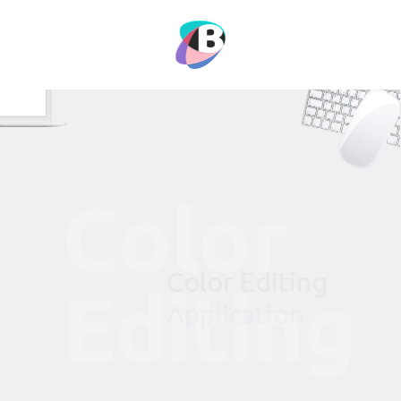
C
o
l
o
r
C
o
l
o
r
E
d
i
t
i
n
g
E
d
i
t
i
n
g
A
p
p
l
i
c
a
t
i
o
n